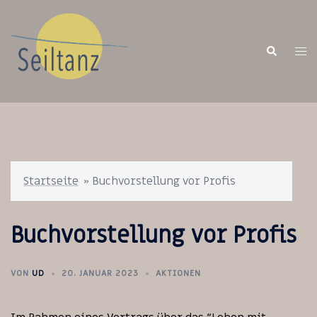
Zum
Inhalt
springen
Suche
Men
ums
Startseite
»
Buchvorstellung vor Profis
Buchvorstellung vor Profis
VON
UD
20. JANUAR 2023
AKTIONEN