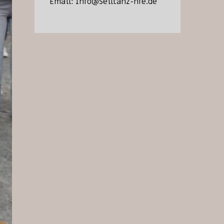
Email:
Info@Seiltanz-nfe.de